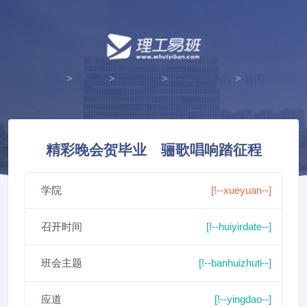
首页
>
思政号
>
数统学院
>
优质网络内容
>
新闻
精彩晚会贺毕业 骊歌唱响踏征程
学院
[!--xueyuan--]
召开时间
[!--huiyirdate--]
班会主题
[!--banhuizhuti--]
应道
[!--yingdao--]