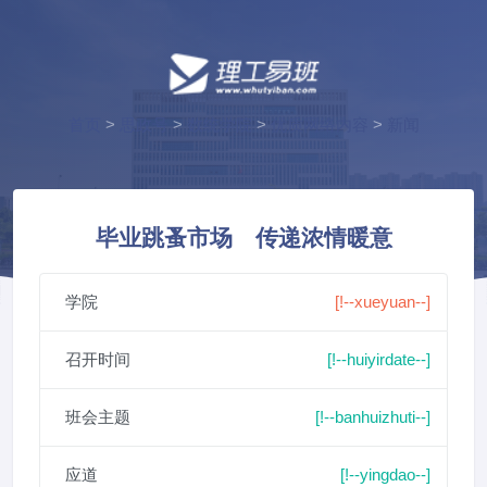
首页
>
思政号
>
数统学院
>
优质网络内容
>
新闻
毕业跳蚤市场 传递浓情暖意
学院
[!--xueyuan--]
召开时间
[!--huiyirdate--]
班会主题
[!--banhuizhuti--]
应道
[!--yingdao--]