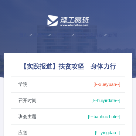
首页
>
思政号
>
数统学院
>
优质网络内容
>
新闻
【实践报道】扶贫攻坚 身体力行
学院
[!--xueyuan--]
召开时间
[!--huiyirdate--]
班会主题
[!--banhuizhuti--]
应道
[!--yingdao--]