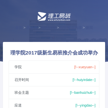
首页
>
思政号
>
数统学院
>
优质网络内容
>
新闻
理学院2017级新生易班推介会成功举办
学院
[!--xueyuan--]
召开时间
[!--huiyirdate--]
班会主题
[!--banhuizhuti--]
应道
[!--yingdao--]