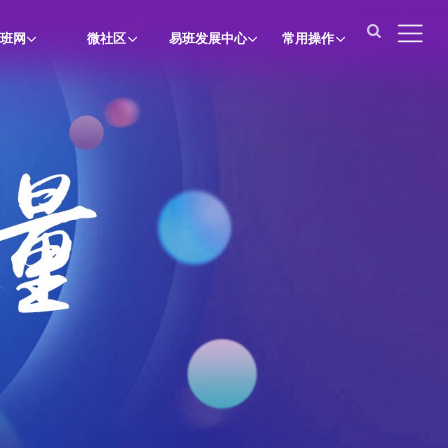

班网
微社区
易班发展中心
常用操作