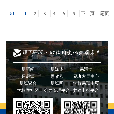
51
1
2
3
4
5
6
下一页
尾页
易新闻
易媒体
易活动
易课堂
思政号
易班发展中心
易班聚合
易班网
学校易班主页
学校微社区
公共管理平台
共建申报平台