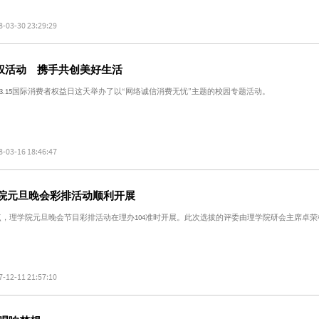
8-03-30 23:29:29
园维权活动 携手共创美好生活
3.15国际消费者权益日这天举办了以“网络诚信消费无忧”主题的校园专题活动。
8-03-16 18:46:47
理学院元旦晚会彩排活动顺利开展
午2点，理学院元旦晚会节目彩排活动在理办104准时开展。此次选拔的评委由理学院研会主席卓
7-12-11 21:57:10