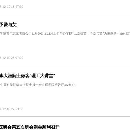
7-12-10 18:47:19
予爱与艾
学院青年志愿者协会于11月20日至12月上旬举办了以“以爱抗艾，予爱与艾”为主题的一系列
7-12-09 23:07:20
李大潜院士做客“理工大讲堂”
30，中国科学院李大潜院士报告会在理学院报告厅312举办。
7-12-09 22:53:30
理学院研会第五次研会例会顺利召开