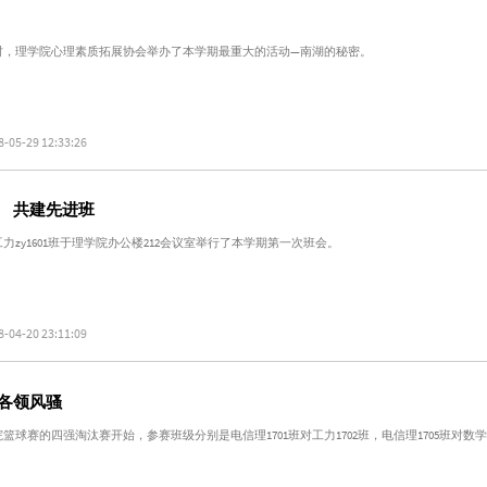
九时，理学院心理素质拓展协会举办了本学期最重大的活动—南湖的秘密。
8-05-29 12:33:26
 共建先进班
工力zy1601班于理学院办公楼212会议室举行了本学期第一次班会。
8-04-20 23:11:09
各领风骚
院篮球赛的四强淘汰赛开始，参赛班级分别是电信理1701班对工力1702班，电信理1705班对数