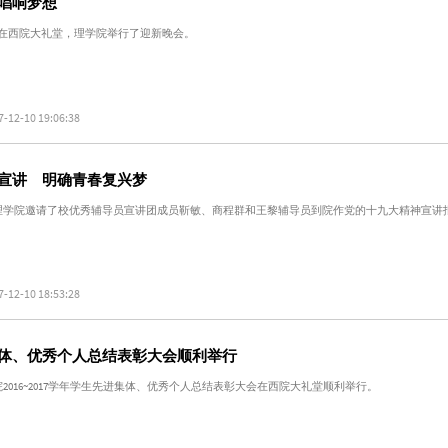
唱响梦想
点整在西院大礼堂，理学院举行了迎新晚会。
7-12-10 19:06:38
宣讲 明确青春复兴梦
，理学院邀请了校优秀辅导员宣讲团成员靳敏、商程群和王黎辅导员到院作党的十九大精神宣讲
7-12-10 18:53:28
体、优秀个人总结表彰大会顺利举行
院2016~2017学年学生先进集体、优秀个人总结表彰大会在西院大礼堂顺利举行。