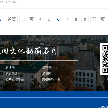
7-11-27 18:26:10
6
首页
上一页
4
5
6
7
8
9
下一页
易活动
易课堂
易班聚合
易班网
公共管理平台
共建申报平台
Copyr