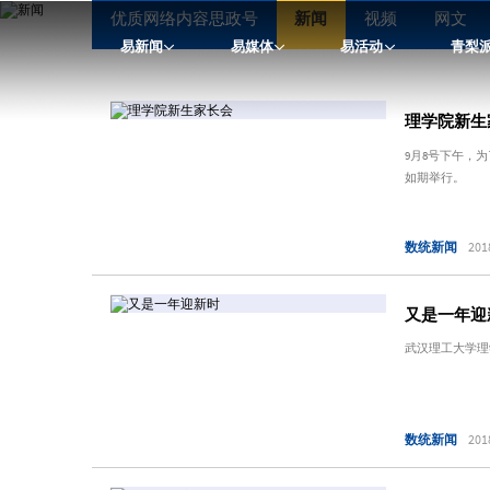
优质网络内容思政号
新闻
视频
网文
易新闻
易媒体
易活动
青梨
理学院新生
9月8号下午，
如期举行。
数统新闻
201
又是一年迎
武汉理工大学理
数统新闻
201