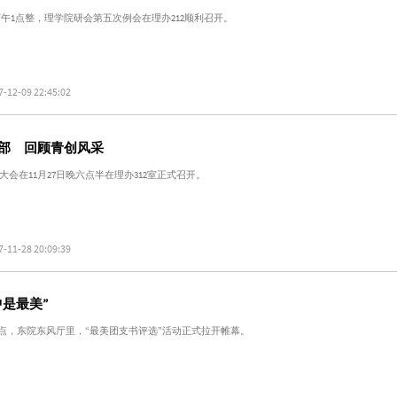
8日下午1点整，理学院研会第五次例会在理办212顺利召开。
7-12-09 22:45:02
部 回顾青创风采
会在11月27日晚六点半在理办312室正式召开。
7-11-28 20:09:39
中是最美”
午六点，东院东风厅里，“最美团支书评选”活动正式拉开帷幕。