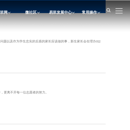

班网
微社区
易班发展中心
常用操作
问题以及作为学生忠实的后盾的家长应该做的事，新生家长会在理办312
导，更离不开每一位志愿者的努力。